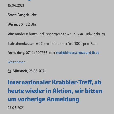
15.06.2021
Start: Ausgebucht
Wann:
20 - 22 Uhr
Wo:
Kinderschutzbund, Asperger Str. 43, 71634 Ludwigsburg
Teilnahmekosten:
60€ pro Teilnehmer*in/ 100€ pro Paar
Anmeldung:
07141 902766 oder
mail@kinderschutzbund-lb.de
Starke
Weiterlesen …
Eltern
Mittwoch,
23.06.2021
-
Starke
Internationaler Krabbler-Treff, ab
Kinder®
Kursbeginn
heute wieder in Aktion, wir bitten
um vorherige Anmeldung
23.06.2021