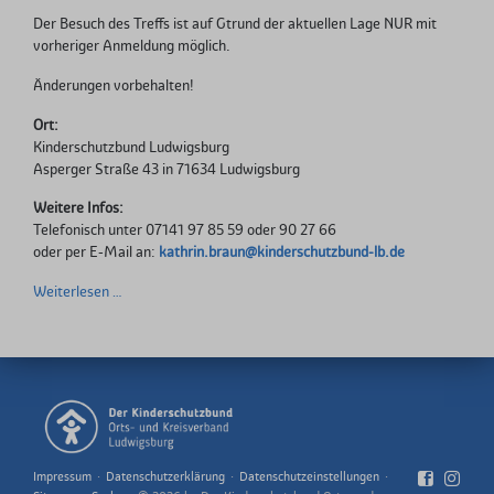
Der Besuch des Treffs ist auf Gtrund der aktuellen Lage NUR mit
vorheriger Anmeldung möglich.
Änderungen vorbehalten!
Ort:
Kinderschutzbund Ludwigsburg
Asperger Straße 43 in 71634 Ludwigsburg
Weitere Infos:
Telefonisch unter 07141 97 85 59 oder 90 27 66
oder per E-Mail an:
kathrin.braun@kinderschutzbund-lb.de
Internationaler
Weiterlesen …
Krabbler-
Treff,
ab
heute
wieder
in
Aktion,
wir
Navigation
Impressum
Datenschutzerklärung
Datenschutzeinstellungen
Facebo
Ins
bitten