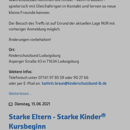
spielerisch mit Gleichaltrigen in Kontakt und lernen so neue
kleine Freunde kennen.
Der Besuch des Treffs ist auf Gtrund der aktuellen Lage NUR mit
vorheriger Anmeldung möglich.
Änderungen vorbehalten!
Ort:
Kinderschutzbund Ludwigsburg
Asperger Straße 43 in 71634 Ludwigsburg
Weitere Infos:
Telefonisch unter 07141 97 85 59 oder 90 27 66
oder per E-Mail an:
kathrin.braun@kinderschutzbund-lb.de
Internationaler
Weiterlesen …
Krabbler-
Dienstag,
15.06.2021
Treff
-
Starke Eltern - Starke Kinder®
ABGESAGT
Kursbeginn