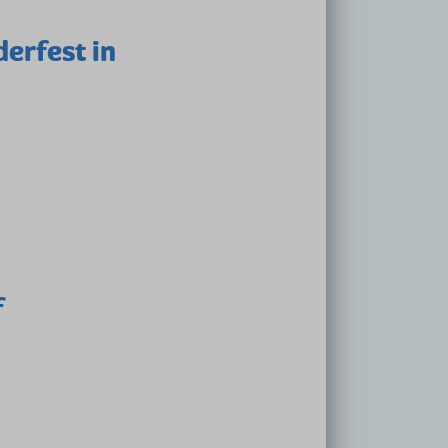
erfest in
f