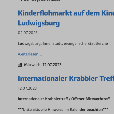
Treff
Kinderflohmarkt auf dem Kind
Ludwigsburg
02.07.2023
Ludwigsburg, Innenstadt, evangelische Stadtkirche
Kinderflohmarkt
Weiterlesen …
auf
Mittwoch,
12.07.2023
dem
Kinderfest
Internationaler Krabbler-Tref
in
Ludwigsburg
12.07.2023
Internationaler Krabblertreff / Offener Mittwochtreff
***bitte aktuelle Hinweise im Kalender beachten***