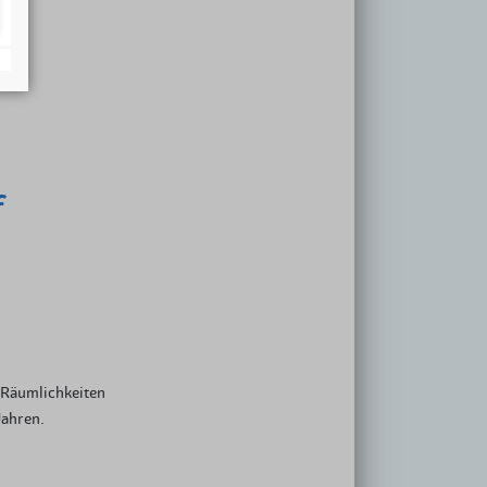
 Not
zeit
gliedschaft
f
e Räumlichkeiten
Jahren.