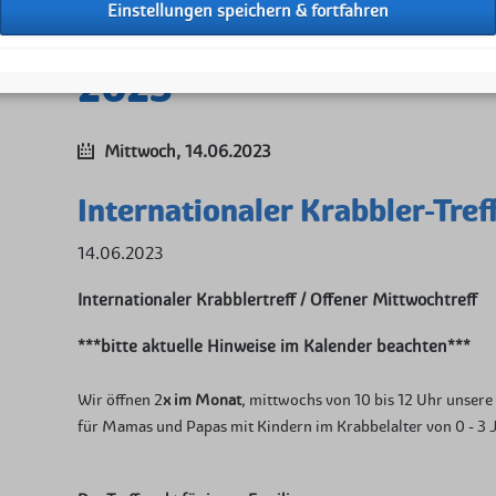
Kurse
Hilfe für Kinder in
2023
Sommerferienfrei
Mitglied werden
Mittwoch,
14.06.2023
Anmeldung Mit
Internationaler Krabbler-Tref
Aktiv Helfen
Spenden
14.06.2023
Internationaler Krabblertreff / Offener Mittwochtreff
***bitte aktuelle Hinweise im Kalender beachten***
Wir öffnen 2
x im Monat
, mittwochs von 10 bis 12 Uhr unser
für Mamas und Papas mit Kindern im Krabbelalter von 0 - 3 