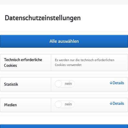
Datenschutzeinstellungen
Navigation
Startseite
Aktuelles
Unsere Angebo
überspringen
Kinder- und Jugen
Sprachförderung f
Technisch erforderliche
Es werden nur die technisch erforderlichen
Babysitterkurs
Cookies verwendet
Cookies
Familienpaten
Details
Statistik
Internationaler Kr
Elterntelefon
Details
Begleiteter Umga
Medien
Hausbesuche mit 
Anmeldung Wi