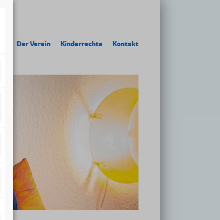
te
Der Verein
Kinderrechte
Kontakt
dtelefon
ür Kinder mit Fluchterfahrung
abblertreff
ng
der Hallo-Baby-Tasche
llkommensbesuch