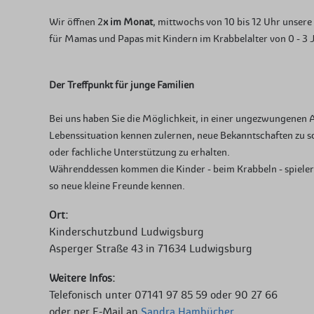
Wir öffnen 2
x im Monat
, mittwochs von 10 bis 12 Uhr unser
für Mamas und Papas mit Kindern im Krabbelalter von 0 - 3 
Der Treffpunkt für junge Familien
Bei uns haben Sie die Möglichkeit, in einer ungezwungenen A
Lebenssituation kennen zulernen, neue Bekanntschaften zu sc
oder fachliche Unterstützung zu erhalten.
Währenddessen kommen die Kinder - beim Krabbeln - spieleri
so neue kleine Freunde kennen.
Ort:
Kinderschutzbund Ludwigsburg
Asperger Straße 43 in 71634 Ludwigsburg
Weitere Infos:
Telefonisch unter 07141 97 85 59 oder 90 27 66
oder per E-Mail an
Sandra Hambücher