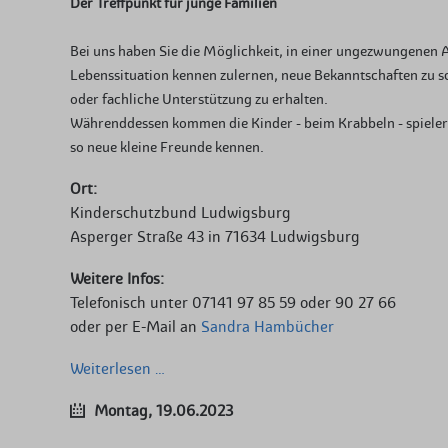
Der Treffpunkt für junge Familien
Bei uns haben Sie die Möglichkeit, in einer ungezwungenen A
Lebenssituation kennen zulernen, neue Bekanntschaften zu sc
oder fachliche Unterstützung zu erhalten.
Währenddessen kommen die Kinder - beim Krabbeln - spieleri
so neue kleine Freunde kennen.
Ort:
Kinderschutzbund Ludwigsburg
Asperger Straße 43 in 71634 Ludwigsburg
Weitere Infos:
Telefonisch unter 07141 97 85 59 oder 90 27 66
oder per E-Mail an
Sandra Hambücher
Internationaler
Weiterlesen …
Krabbler-
Montag,
19.06.2023
Treff