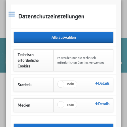
Datenschutzeinstellungen
Technisch
Es werden nur die technisch
erforderliche
erforderlichen Cookies verwendet
Cookies
Details
Statistik
Links
Nummer gegen Kummer
Details
Medien
Kinderschutz-Zentren
Bundesministerium für Familie, Senioren, Frauen und Jugend
Online-Handbuch für Kinder- und Jugendschutz
Online-Familienhandbuch