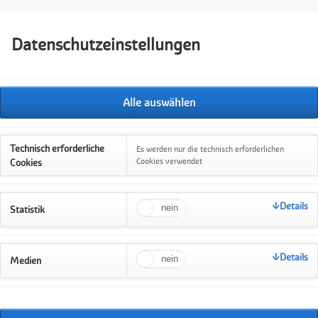
Datenschutzeinstellungen
Navigation
Startseite
Aktuelles
Unsere Angebo
überspringen
Kinder- und Jugen
Sprachförderung f
Technisch erforderliche
Es werden nur die technisch erforderlichen
Babysitterkurs
Cookies verwendet
Cookies
Familienpaten
Details
Statistik
Internationaler Kr
Elterntelefon
Details
Begleiteter Umga
Medien
Hausbesuche mit 
Anmeldung Wi