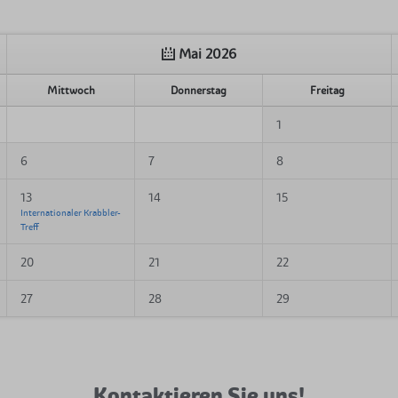
Mai 2026
Mittwoch
Donnerstag
Freitag
1
6
7
8
13
14
15
Internationaler Krabbler-
Treff
20
21
22
27
28
29
Kontaktieren Sie uns!