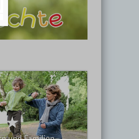
 Not
zeit
gliedschaft
Für Eltern und Familien
 Entlastung und mehr Freude im Familienalltag
ng des Kinderschutzbundes zeigt: alle Eltern
 Situationen der Überforderung und des "sich-
ren bei manchen Eltern zu Gewalt, obwohl sie