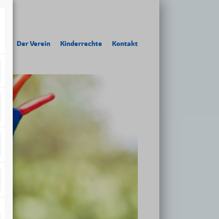
te
Der Verein
Kinderrechte
Kontakt
dtelefon
ür Kinder mit Fluchterfahrung
abblertreff
ng
der Hallo-Baby-Tasche
llkommensbesuch