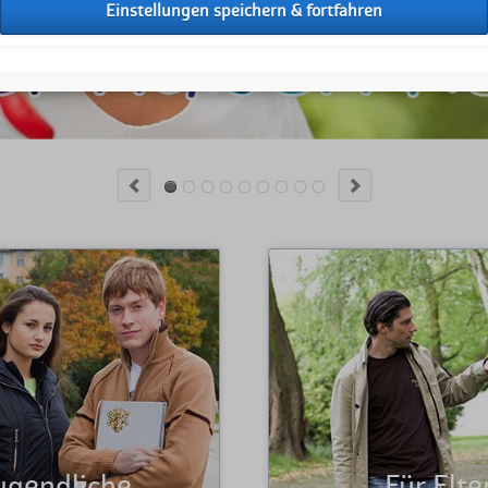
Kurse
Hilfe für Kinder in
Sommerferienfrei
Mitglied werden
Anmeldung Mit
Aktiv Helfen
Spenden
er und Jugendliche
Webseite des Kinderschutzbund
Wir helfen Eltern, die
reinschaust! Kinder haben viele
brauchen. Denn die Erfahru
deine Rechte herausfinden. Wir
wollen gute Eltern sein.
 was wir für Dich tun können ...
alleine-gelassen-fühlens" füh